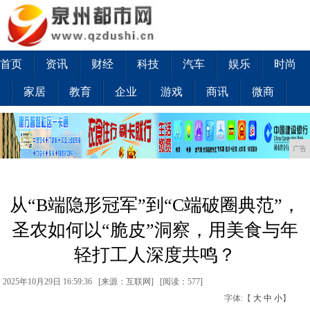
首页
资讯
财经
科技
汽车
娱乐
时尚
家居
教育
企业
游戏
商讯
微商
广告
从“B端隐形冠军”到“C端破圈典范”，
圣农如何以“脆皮”洞察，用美食与年
轻打工人深度共鸣？
2025年10月29日 16:59:36 [来源：互联网] [
阅读：577
]
字体:【
大
中
小
】