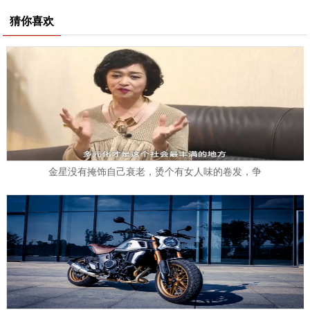
猜你喜欢
金星没有掩饰自己衰老，烫个有女人味的卷发，争