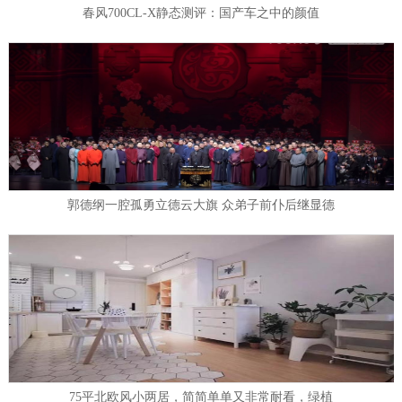
春风700CL-X静态测评：国产车之中的颜值
郭德纲一腔孤勇立德云大旗 众弟子前仆后继显德
75平北欧风小两居，简简单单又非常耐看，绿植