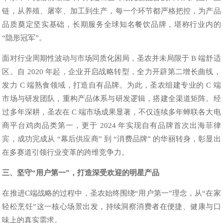
链，从养殖、屠宰、加工到生产，每一个环节都严格把控，为产品
品质奠定坚实基础，长期服务全球知名餐饮品牌，堪称行业内的
“隐形冠军”。
面对行业周期性波动与市场同质化困局，圣农并未局限于 B 端舒适
区。自 2020 年起，企业开启战略转型，全力开辟第二增长曲线，
发力 C 端熟食领域，打造自有品牌。为此，圣农组建专业的 C 端
市场与研发团队，重构产品体系与研发逻辑，搭建全渠道矩阵。经
过多年深耕，圣农在 C 端市场成果显著，不仅连续多年蝉联各大电
商平台鸡肉品类第一，更于 2024 年实现自有品牌首次出海菲律
宾，成功完成从 “幕后供应商” 到 “消费品牌” 的华丽转身，彰显出
在多赛道引领行业变革的跨维竞争力。
三、坚守“用户第一”，打造深受欢迎的明星产品
在推进C端战略的过程中，圣农始终围绕“用户第一”理念，从“在家
轻松烹饪”这一核心场景出发，持续洞察消费者在便捷、健康与口
味上的真实需求。