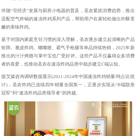
伴随“宅经济”发展与厨房小电器的普及，圣农紧抓消费趋势，推出
适配空气炸锅的速冻炸鸡系列产品，帮助用户在家轻松做出外酥里
嫩的美味炸鸡。
基于对国内家庭烹饪习惯的深入理解，圣农逐步建立起清晰的产品
矩阵。脆皮炸鸡、嘟嘟翅、霸气手枪腿等单品持续热销，2025年新
推出的汁汁烤翅与掌中宝也广受好评。这些产品不仅赢得众多消费
者的喜爱，也推动圣农在速冻炸鸡品类中稳步建立C端认知。
据艾媒咨询调研数据显示(2021-2024年中国速冻炸鸡销量/吨占比统
计)，圣农炸鸡已连续四年销量全国第一，正逐步实现从“B端隐形
冠军”到“速冻炸鸡品类领导者”的跨越。