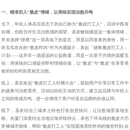
一、精准切入“脆皮”情绪，以美味实现治愈共鸣
当下，年轻人将高压状态下的自己称为“脆皮打工人”，话语中既有
自嘲，也暗含对生活治愈感的渴望。圣农敏锐捕捉这一集体情绪，
并未选择“拯救”这一居高临下的姿态，而是以同道者的身份，用一
块实实在在的“脆皮炸鸡”作为沟通媒介，发起「拯救脆皮打工人」
计划——这并非一场遥远的公益救援，而是一次基于共情的温暖互
动：用美味的口感提供即时情绪价值，让“脆皮”与“脆皮”在享受美
食的轻松时刻里相互治愈。
线上，圣农发起“脆皮打工人吐槽大会”，鼓励用户分享日常工作中
的疲惫与治愈需求。活动以轻松互动的方式，建立起品牌与年轻人
之间的情感共鸣，进一步增强了用户对圣农品牌的价值认同。
线下，圣农结合三城本土特色打造创意快闪，让治愈场景落地生
根。在厦门深度结合当地沿海岸线特点，承包了环岛线的脆皮大巴
穿梭城市脉络，帮助“脆皮打工人”实现观海景吃炸鸡的惬意时刻;在