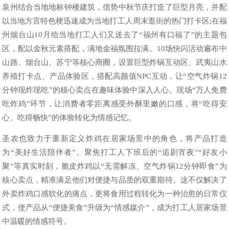
泉州结合当地地标钟楼建筑，借势中秋节庆打造了巨型月亮，并配
以当地方言特色梗迅速成为当地打工人周末逛街的热门打卡区;在福
州烟台山10月给当地打工人们又送去了“福州有口福了”的主题包
区，配以金秋元素搭配，满地金福氛围拉满。10场快闪活动遍布中
山路、烟台山、苏宁等核心商圈，设置巨型炸锅互动区、武夷山水
养殖打卡点、产品体验区，搭配高颜值NPC互动，让“空气炸锅12
分钟现炸现吃”的核心卖点在趣味体验中深入人心。现场“万人免费
吃炸鸡”环节，让消费者零距离感受外酥里嫩的口感，将“吃得安
心、吃得畅快”的体验转化为情感记忆。
圣农也致力于重新定义炸鸡在居家场景中的角色，将产品打造
为“美好生活陪伴者”。聚焦打工人下班后的“追剧宵夜”“好友小
聚”等真实时刻，脆皮炸鸡以“无需解冻、空气炸锅12分钟即食”为
核心卖点，精准满足他们对便捷与品质的双重期待。这不仅解决了
外卖炸鸡口感软化的痛点，更将食用过程转化为一种治愈的日常仪
式，使产品从“便捷美食”升级为“情感媒介”，成为打工人居家场景
中温暖的情感符号。