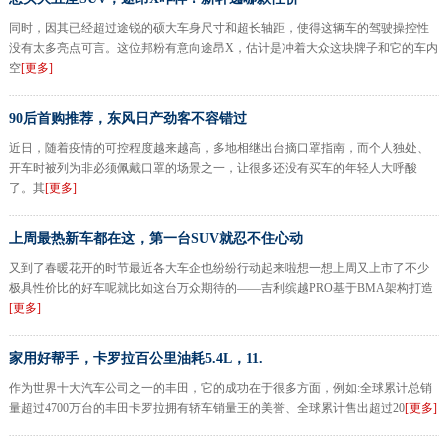
同时，因其已经超过途锐的硕大车身尺寸和超长轴距，使得这辆车的驾驶操控性
没有太多亮点可言。这位邦粉有意向途昂X，估计是冲着大众这块牌子和它的车内
空
[更多]
90后首购推荐，东风日产劲客不容错过
近日，随着疫情的可控程度越来越高，多地相继出台摘口罩指南，而个人独处、
开车时被列为非必须佩戴口罩的场景之一，让很多还没有买车的年轻人大呼酸
了。其
[更多]
上周最热新车都在这，第一台SUV就忍不住心动
又到了春暖花开的时节最近各大车企也纷纷行动起来啦想一想上周又上市了不少
极具性价比的好车呢就比如这台万众期待的——吉利缤越PRO基于BMA架构打造
[更多]
家用好帮手，卡罗拉百公里油耗5.4L，11.
作为世界十大汽车公司之一的丰田，它的成功在于很多方面，例如:全球累计总销
量超过4700万台的丰田卡罗拉拥有轿车销量王的美誉、全球累计售出超过20
[更多]