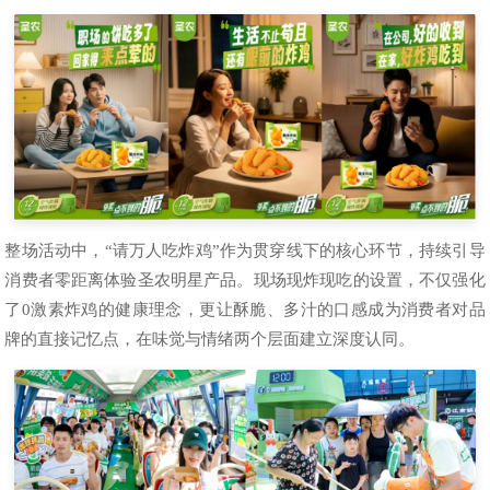
整场活动中，“请万人吃炸鸡”作为贯穿线下的核心环节，持续引导
消费者零距离体验圣农明星产品。现场现炸现吃的设置，不仅强化
了0激素炸鸡的健康理念，更让酥脆、多汁的口感成为消费者对品
牌的直接记忆点，在味觉与情绪两个层面建立深度认同。