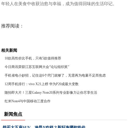
年轻人在美食中收获治愈与幸福，成为值得回味的生活印记。
推荐阅读：
相关新闻
10款高性价比手机，只有5款值得推荐
今日商讯荣获江苏互联网大会“论坛组织奖”
手机省电小妙招，记住这6个窍门就够了，无需再为电量不足而焦虑
12周手机排行：vivo X21上榜 华为P20成最大变数
随拍即大片！三星Galaxy Note20系列专业影像力让你尽享生活
红米Note4与中国移动三度合作
新闻焦点
想买大五座SUV，途昂X咋样？新轩逸哪款性价