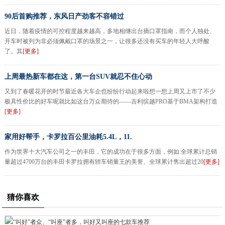
90后首购推荐，东风日产劲客不容错过
近日，随着疫情的可控程度越来越高，多地相继出台摘口罩指南，而个人独处、
开车时被列为非必须佩戴口罩的场景之一，让很多还没有买车的年轻人大呼酸
了。其
[更多]
上周最热新车都在这，第一台SUV就忍不住心动
又到了春暖花开的时节最近各大车企也纷纷行动起来啦想一想上周又上市了不少
极具性价比的好车呢就比如这台万众期待的——吉利缤越PRO基于BMA架构打造
[更多]
家用好帮手，卡罗拉百公里油耗5.4L，11.
作为世界十大汽车公司之一的丰田，它的成功在于很多方面，例如:全球累计总销
量超过4700万台的丰田卡罗拉拥有轿车销量王的美誉、全球累计售出超过20
[更多]
猜你喜欢