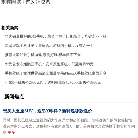
推荐阅读：
西安信息网
相关新闻
华为销量最好的3款手机，颜值与性价比相结合，号称永不卡顿
黑鲨游戏手机评测：最适合玩游戏的手机，没有之一！
推荐大家10款手机游戏 亲测好玩 根本停不下来
华为云发布鲲鹏云手机：安卓原生系统，低至每月99元
手机壁纸｜童话世界高清全面屏苹果iPhoneX手机壁纸桌面分享
小米9手机售价2999元起，透明尊享版12+256GB售价3999元
新闻焦点
想买大五座SUV，途昂X咋样？新轩逸哪款性价
同时，因其已经超过途锐的硕大车身尺寸和超长轴距，使得这辆车的驾驶操控性
没有太多亮点可言。这位邦粉有意向途昂X，估计是冲着大众这块牌子和它的车内
空
[更多]