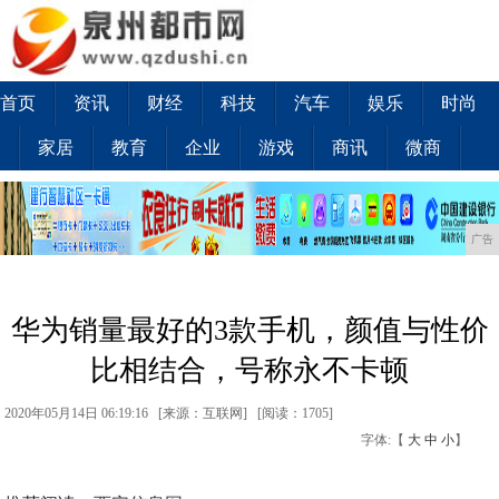
首页
资讯
财经
科技
汽车
娱乐
时尚
家居
教育
企业
游戏
商讯
微商
广告
华为销量最好的3款手机，颜值与性价
比相结合，号称永不卡顿
2020年05月14日 06:19:16 [来源：互联网] [
阅读：1705
]
字体:【
大
中
小
】