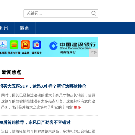
商讯
微商
广告
新闻焦点
想买大五座SUV，途昂X咋样？新轩逸哪款性价
同时，因其已经超过途锐的硕大车身尺寸和超长轴距，使得
这辆车的驾驶操控性没有太多亮点可言。这位邦粉有意向途
昂X，估计是冲着大众这块牌子和它的车内空
[更多]
90后首购推荐，东风日产劲客不容错过
近日，随着疫情的可控程度越来越高，多地相继出台摘口罩