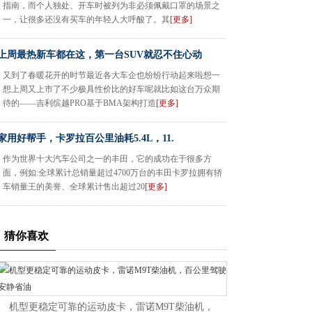
指南，而个人独处、开车时被列为非必须佩戴口罩的场景之
一，让很多还没有买车的年轻人大呼酸了。其
[更多]
上周最热新车都在这，第一台SUV就忍不住心动
又到了春暖花开的时节最近各大车企也纷纷行动起来啦想一
想上周又上市了不少极具性价比的好车呢就比如这台万众期
待的——吉利缤越PRO基于BMA架构打造
[更多]
家用好帮手，卡罗拉百公里油耗5.4L，11.
作为世界十大汽车公司之一的丰田，它的成功在于很多方
面，例如:全球累计总销量超过4700万台的丰田卡罗拉拥有轿
车销量王的美誉、全球累计售出超过20
[更多]
猜你喜欢
机型更稳定可靠的运动皮卡，雷诺M9T柴油机，