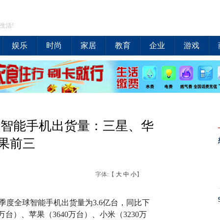
生活!
娱乐
时尚
家居
教育
企业
游戏
9Q2全球智能手机出货量：三星、华
果前三
字体:【
大
中
小
】
9年第二季度全球智能手机出货量为3.6亿台，同比下
0万台）、苹果（3640万台）、小米（3230万