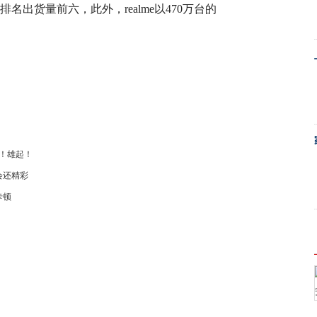
台）排名出货量前六，此外，realme以470万台的
！雄起！
会还精彩
卡顿