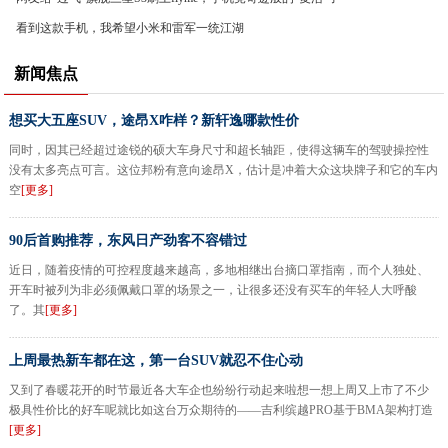
看到这款手机，我希望小米和雷军一统江湖
新闻焦点
想买大五座SUV，途昂X咋样？新轩逸哪款性价
同时，因其已经超过途锐的硕大车身尺寸和超长轴距，使得这辆车的驾驶操控性
没有太多亮点可言。这位邦粉有意向途昂X，估计是冲着大众这块牌子和它的车内
空
[更多]
90后首购推荐，东风日产劲客不容错过
近日，随着疫情的可控程度越来越高，多地相继出台摘口罩指南，而个人独处、
开车时被列为非必须佩戴口罩的场景之一，让很多还没有买车的年轻人大呼酸
了。其
[更多]
上周最热新车都在这，第一台SUV就忍不住心动
又到了春暖花开的时节最近各大车企也纷纷行动起来啦想一想上周又上市了不少
极具性价比的好车呢就比如这台万众期待的——吉利缤越PRO基于BMA架构打造
[更多]