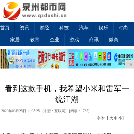
首页
资讯
财经
科技
汽车
娱乐
时尚
家居
教育
企业
游戏
商讯
微商
广告
看到这款手机，我希望小米和雷军一
统江湖
2020年08月25日 11:35:25 [来源：互联网] [
阅读：1767
]
字体:【
大
中
小
】