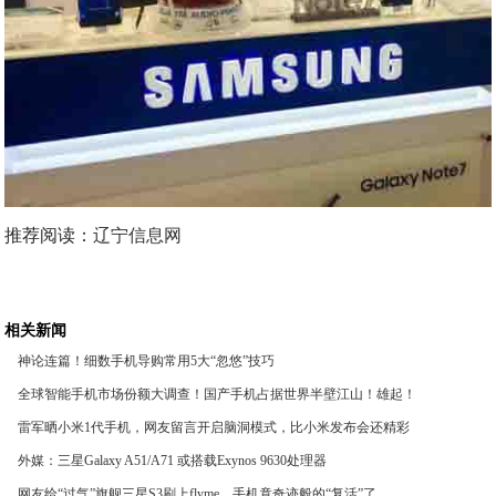
推荐阅读：
辽宁信息网
相关新闻
神论连篇！细数手机导购常用5大“忽悠”技巧
全球智能手机市场份额大调查！国产手机占据世界半壁江山！雄起！
雷军晒小米1代手机，网友留言开启脑洞模式，比小米发布会还精彩
外媒：三星Galaxy A51/A71 或搭载Exynos 9630处理器
网友给“过气”旗舰三星S3刷上flyme，手机竟奇迹般的“复活”了