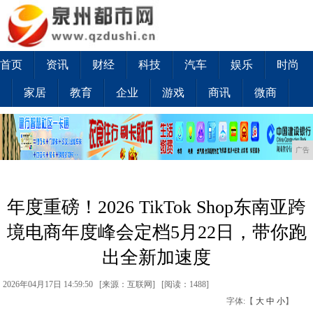
首页
资讯
财经
科技
汽车
娱乐
时尚
家居
教育
企业
游戏
商讯
微商
广告
年度重磅！2026 TikTok Shop东南亚跨
境电商年度峰会定档5月22日，带你跑
出全新加速度
2026年04月17日 14:59:50 [来源：互联网] [
阅读：1488
]
字体:【
大
中
小
】