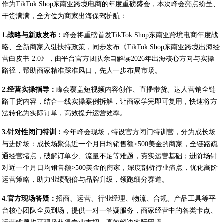
作为TikTok Shop东南亚跨境电商的年度重磅盛会，本次峰会亮点纷呈、
干货满满，全方位为商家出海保驾护航：
1.战略与新政发布：
峰会将重磅首发TikTok Shop东南亚跨境电商年度战
略、全新商家入驻扶持政策，同步发布《TikTok Shop东南亚跨境出海经
营白皮书 2.0》，由平台官方团队亲自解读2026年出海核心方向与实操
路径，帮助商家精准踩准风口，先人一步布局市场。
2.经营实操指导：
峰会覆盖短视频内容创作、直播带货、达人营销全链
路干货内容，结合一线实操案例拆解，让商家学完即可复用，快速将方
法转化为实际订单，高效提升运营效率。
3.针对性闭门特训：
今年峰会现场，特设官方闭门特训营，分为成长场
与进阶场：成长场聚焦近一个月日均销售额≤500美金的商家，全链路疏
通经营堵点，破解订单少、流量不足等难题，夯实运营基础；进阶场针
对近一个月日均销售额>500美金的商家，深度剖析行业痛点，优化高阶
运营策略，助力业绩翻倍与品牌升级，领跑细分赛道。
4.官方现场答疑：
招商、运营、行业经理、物流、合规、产品工具等平
台核心团队全员到场，提供一对一答疑服务，商家经营中的各类卡点、