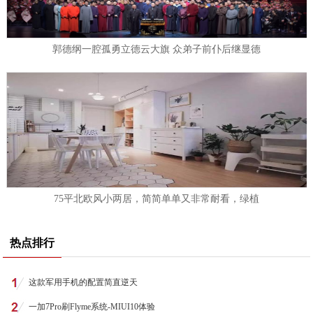
郭德纲一腔孤勇立德云大旗 众弟子前仆后继显德
75平北欧风小两居，简简单单又非常耐看，绿植
热点排行
这款军用手机的配置简直逆天
一加7Pro刷Flyme系统-MIUI10体验