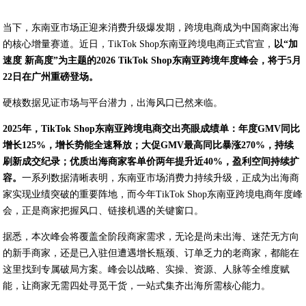
当下，东南亚市场正迎来消费升级爆发期，跨境电商成为中国商家出海
的核心增量赛道。近日，TikTok Shop东南亚跨境电商正式官宣，
以
“
加
速度 新高度
”
为主题的
2026 TikTok Shop
东南亚跨境年度峰会，将于
5
月
22
日在广州重磅登场。
硬核数据见证市场与平台潜力，出海风口已然来临。
2025
年，
TikTok Shop
东南亚跨境电商交出亮眼成绩单：年度
GMV
同比
增长
125%
，增长势能全速释放；大促
GMV
最高同比暴涨
270%
，持续
刷新成交纪录；优质出海商家客单价两年提升近
40%
，盈利空间持续扩
容。
一系列数据清晰表明，东南亚市场消费力持续升级，正成为出海商
家实现业绩突破的重要阵地，而今年TikTok Shop东南亚跨境电商年度峰
会，正是商家把握风口、链接机遇的关键窗口。
据悉，本次峰会将覆盖全阶段商家需求，无论是尚未出海、迷茫无方向
的新手商家，还是已入驻但遭遇增长瓶颈、订单乏力的老商家，都能在
这里找到专属破局方案。峰会以战略、实操、资源、人脉等全维度赋
能，让商家无需四处寻觅干货，一站式集齐出海所需核心能力。