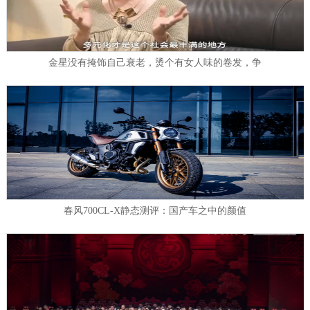
金星没有掩饰自己衰老，烫个有女人味的卷发，争
春风700CL-X静态测评：国产车之中的颜值