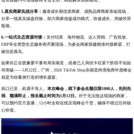
运营难题均可现场获得专业支招，高效解决实际困境。
5.真实商家实战分享：
邀请成长期优质商家、成熟品牌商家亲临现场，
分享一线真实操盘经验，助力商家借鉴成功模式，快速成长、突破经营
瓶颈。
6.一站式生态资源对接：
支付结算、海外物流、达人营销、广告投放、
ERP等全类型生态服务商齐聚现场，为参会商家搭建精准对接桥梁，打
破信息孤岛。
如果你正在犹豫要不要布局东南亚，或者已入局但卡在某个阶段不知如
何突破——5月22日，广州，2026 TikTok Shop东南亚跨境电商年度峰会
就是为你量身打造的增长盛宴。
风口已至，机遇不等人。
本次峰会，线下参会名额仅限
1000
人，先到先
得、额满即止，报名截止时间为
5
月
12
日。
对于无法抵达现场的商家，
可以预约官方直播，12小时全程在线呈现峰会干货，确保不错过任何核
心价值。