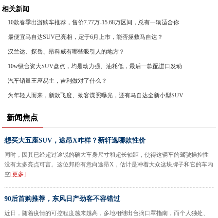
相关新闻
10款春季出游购车推荐，售价7.77万-15.68万区间，总有一辆适合你
最便宜马自达SUV已亮相，定于6月上市，能否拯救马自达？
汉兰达、探岳、昂科威有哪些吸引人的地方？
10w级合资大SUV盘点，均是动力强、油耗低，最后一款配进口发动
机
汽车销量王座易主，吉利做对了什么？
为年轻人而来，新款飞度、劲客谍照曝光，还有马自达全新小型SUV
新闻焦点
想买大五座SUV，途昂X咋样？新轩逸哪款性价
同时，因其已经超过途锐的硕大车身尺寸和超长轴距，使得这辆车的驾驶操控性
没有太多亮点可言。这位邦粉有意向途昂X，估计是冲着大众这块牌子和它的车内
空
[更多]
90后首购推荐，东风日产劲客不容错过
近日，随着疫情的可控程度越来越高，多地相继出台摘口罩指南，而个人独处、