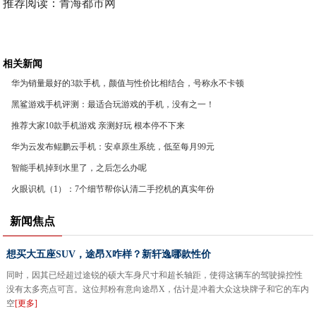
推荐阅读：
青海都市网
相关新闻
华为销量最好的3款手机，颜值与性价比相结合，号称永不卡顿
黑鲨游戏手机评测：最适合玩游戏的手机，没有之一！
推荐大家10款手机游戏 亲测好玩 根本停不下来
华为云发布鲲鹏云手机：安卓原生系统，低至每月99元
智能手机掉到水里了，之后怎么办呢
火眼识机（1）：7个细节帮你认清二手挖机的真实年份
新闻焦点
想买大五座SUV，途昂X咋样？新轩逸哪款性价
同时，因其已经超过途锐的硕大车身尺寸和超长轴距，使得这辆车的驾驶操控性
没有太多亮点可言。这位邦粉有意向途昂X，估计是冲着大众这块牌子和它的车内
空
[更多]