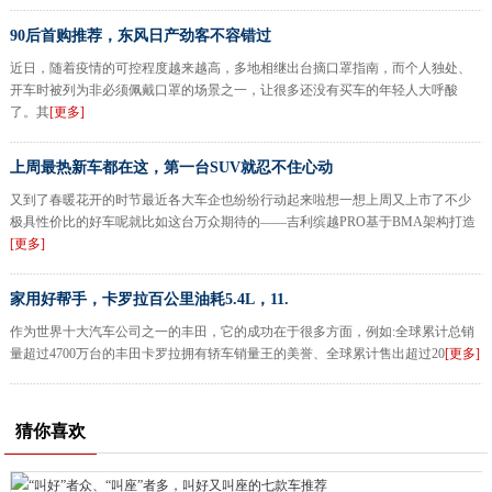
90后首购推荐，东风日产劲客不容错过
近日，随着疫情的可控程度越来越高，多地相继出台摘口罩指南，而个人独处、
开车时被列为非必须佩戴口罩的场景之一，让很多还没有买车的年轻人大呼酸
了。其
[更多]
上周最热新车都在这，第一台SUV就忍不住心动
又到了春暖花开的时节最近各大车企也纷纷行动起来啦想一想上周又上市了不少
极具性价比的好车呢就比如这台万众期待的——吉利缤越PRO基于BMA架构打造
[更多]
家用好帮手，卡罗拉百公里油耗5.4L，11.
作为世界十大汽车公司之一的丰田，它的成功在于很多方面，例如:全球累计总销
量超过4700万台的丰田卡罗拉拥有轿车销量王的美誉、全球累计售出超过20
[更多]
猜你喜欢