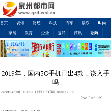
首页
资讯
财经
科技
汽车
娱乐
时尚
家居
教育
企业
游戏
商讯
微商
广告
2019年，国内5G手机已出4款，该入手
吗
2020年05月19日 11:43:21 [来源：互联网] [
阅读：2013
]
字体:【
大
中
小
】