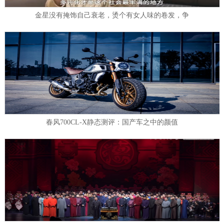
金星没有掩饰自己衰老，烫个有女人味的卷发，争
春风700CL-X静态测评：国产车之中的颜值