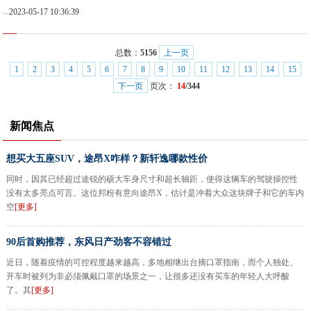
...
2023-05-17 10:36:39
总数：
5156
上一页
1
2
3
4
5
6
7
8
9
10
11
12
13
14
15
下一页
页次：
14
/344
新闻焦点
想买大五座SUV，途昂X咋样？新轩逸哪款性价
同时，因其已经超过途锐的硕大车身尺寸和超长轴距，使得这辆车的驾驶操控性
没有太多亮点可言。这位邦粉有意向途昂X，估计是冲着大众这块牌子和它的车内
空
[更多]
90后首购推荐，东风日产劲客不容错过
近日，随着疫情的可控程度越来越高，多地相继出台摘口罩指南，而个人独处、
开车时被列为非必须佩戴口罩的场景之一，让很多还没有买车的年轻人大呼酸
了。其
[更多]