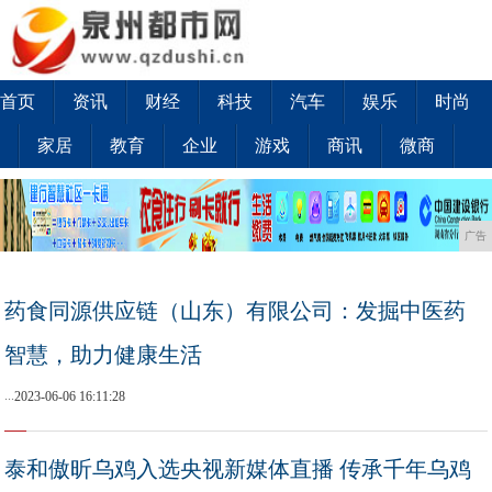
首页
资讯
财经
科技
汽车
娱乐
时尚
家居
教育
企业
游戏
商讯
微商
广告
药食同源供应链（山东）有限公司：发掘中医药
智慧，助力健康生活
...
2023-06-06 16:11:28
泰和傲昕乌鸡入选央视新媒体直播 传承千年乌鸡