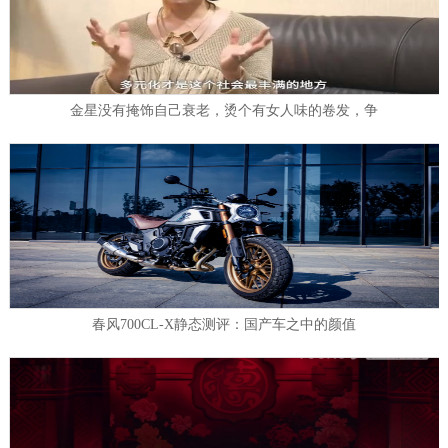
金星没有掩饰自己衰老，烫个有女人味的卷发，争
春风700CL-X静态测评：国产车之中的颜值