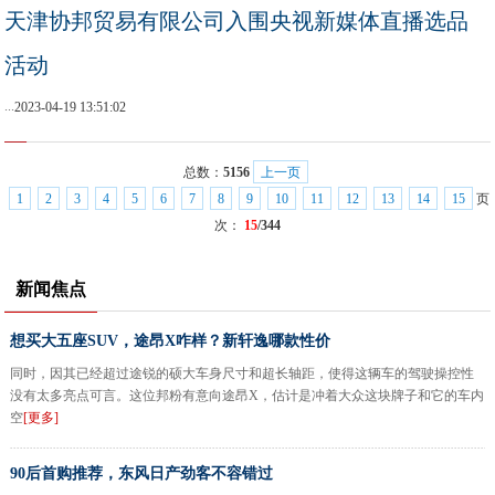
天津协邦贸易有限公司入围央视新媒体直播选品
活动
...
2023-04-19 13:51:02
总数：
5156
上一页
1
2
3
4
5
6
7
8
9
10
11
12
13
14
15
页
次：
15
/344
新闻焦点
想买大五座SUV，途昂X咋样？新轩逸哪款性价
同时，因其已经超过途锐的硕大车身尺寸和超长轴距，使得这辆车的驾驶操控性
没有太多亮点可言。这位邦粉有意向途昂X，估计是冲着大众这块牌子和它的车内
空
[更多]
90后首购推荐，东风日产劲客不容错过