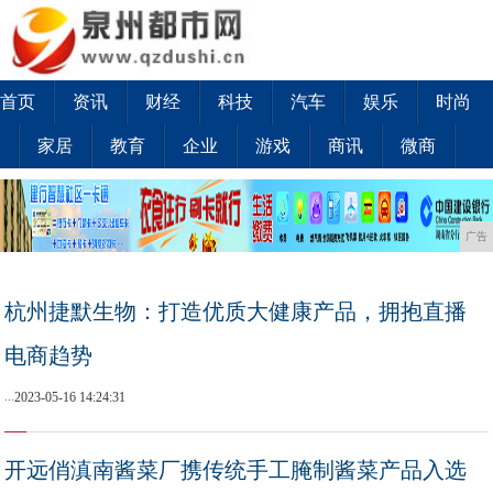
首页
资讯
财经
科技
汽车
娱乐
时尚
家居
教育
企业
游戏
商讯
微商
广告
杭州捷默生物：打造优质大健康产品，拥抱直播
电商趋势
...
2023-05-16 14:24:31
开远俏滇南酱菜厂携传统手工腌制酱菜产品入选